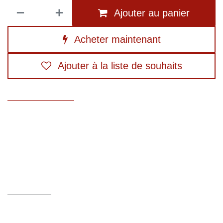
Ajouter au panier
Acheter maintenant
Ajouter à la liste de souhaits
Conditions générales
Livraison rapide
Description
Caractéristiques techniques
Recommandations d
Vous êtes spécialisé dans le ramonage de poêles à
granulés ou souhaitez développer cette activité ?
Le Kit