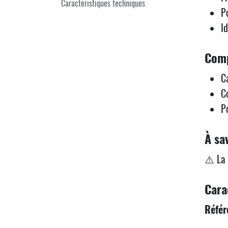
Caractéristiques techniques
P
I
Comp
C
C
P
À sa
⚠️ La 
Cara
Référ