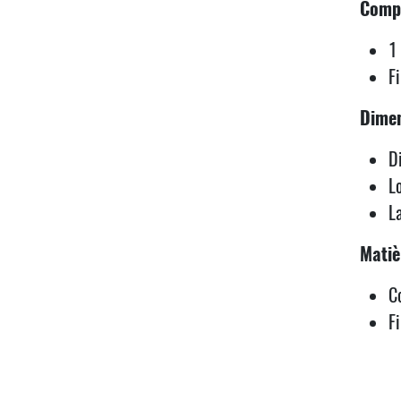
Compo
1
F
Dimen
D
L
L
Matiè
C
F