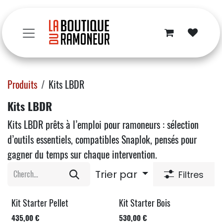
Se rendre au contenu
Produits
Kits LBDR
Kits LBDR
Kits LBDR prêts à l’emploi pour ramoneurs : sélection
d’outils essentiels, compatibles Snaplok, pensés pour
gagner du temps sur chaque intervention.
Trier par
Filtres
Kit Starter Pellet
Kit Starter Bois
ESSAI 30 JOURS
ESSAI 30 JOURS
435,00
€
530,00
€