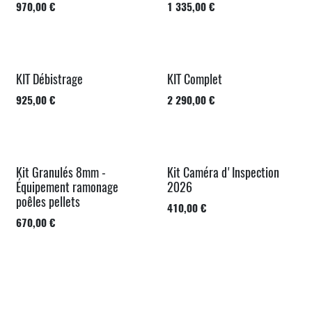
970,00
€
1 335,00
€
KIT Débistrage
KIT Complet
925,00
€
2 290,00
€
Kit Granulés 8mm -
Kit Caméra d'Inspection
Best-Seller
Best-Seller
Équipement ramonage
2026
poêles pellets
410,00
€
670,00
€